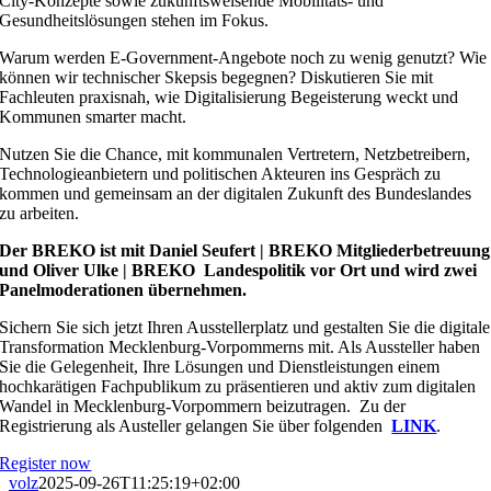
City-Konzepte sowie zukunftsweisende Mobilitäts- und
Gesundheitslösungen stehen im Fokus.
Warum werden E-Government-Angebote noch zu wenig genutzt? Wie
können wir technischer Skepsis begegnen? Diskutieren Sie mit
Fachleuten praxisnah, wie Digitalisierung Begeisterung weckt und
Kommunen smarter macht.
Nutzen Sie die Chance, mit kommunalen Vertretern, Netzbetreibern,
Technologieanbietern und politischen Akteuren ins Gespräch zu
kommen und gemeinsam an der digitalen Zukunft des Bundeslandes
zu arbeiten.
Der BREKO ist mit Daniel Seufert | BREKO Mitgliederbetreuung
und Oliver Ulke | BREKO Landespolitik vor Ort und wird zwei
Panelmoderationen übernehmen.
Sichern Sie sich jetzt Ihren Ausstellerplatz und gestalten Sie die digitale
Transformation Mecklenburg-Vorpommerns mit. Als Aussteller haben
Sie die Gelegenheit, Ihre Lösungen und Dienstleistungen einem
hochkarätigen Fachpublikum zu präsentieren und aktiv zum digitalen
Wandel in Mecklenburg-Vorpommern beizutragen. Zu der
Registrierung als Austeller gelangen Sie über folgenden
LINK
.
Register now
volz
2025-09-26T11:25:19+02:00