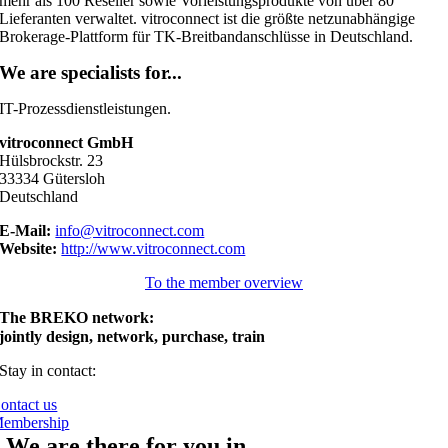
mehr als 100 Reseller sowie Vorleistungsprodukte von über 80
Lieferanten verwaltet. vitroconnect ist die größte netzunabhängige
Brokerage-Plattform für TK-Breitbandanschlüsse in Deutschland.
We are specialists for...
IT-Prozessdienstleistungen.
vitroconnect GmbH
Hülsbrockstr. 23
33334 Gütersloh
Deutschland
E-Mail:
info@vitroconnect.com
Website:
http://www.vitroconnect.com
To the member overview
The BREKO network:
jointly design, network, purchase, train
Stay in contact:
ontact us
embership
We are there for you in