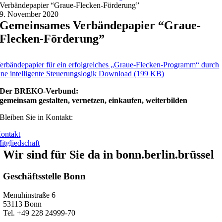
Verbändepapier “Graue-Flecken-Förderung”
9. November 2020
Gemeinsames Verbändepapier “Graue-
Flecken-Förderung”
erbändepapier für ein erfolgreiches „Graue-Flecken-Programm“ durch
ine intelligente Steuerungslogik
Download
(199 KB)
Der BREKO-Verbund:
gemeinsam gestalten, vernetzen, einkaufen, weiterbilden
Bleiben Sie in Kontakt:
ontakt
itgliedschaft
Wir sind für Sie da in bonn.berlin.brüssel
Geschäftsstelle Bonn
Menuhinstraße 6
53113 Bonn
Tel. +49 228 24999-70