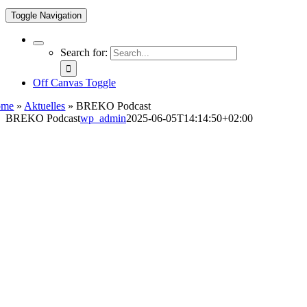
Toggle Navigation
Search for:
Off Canvas Toggle
ome
»
Aktuelles
»
BREKO Podcast
BREKO Podcast
wp_admin
2025-06-05T14:14:50+02:00