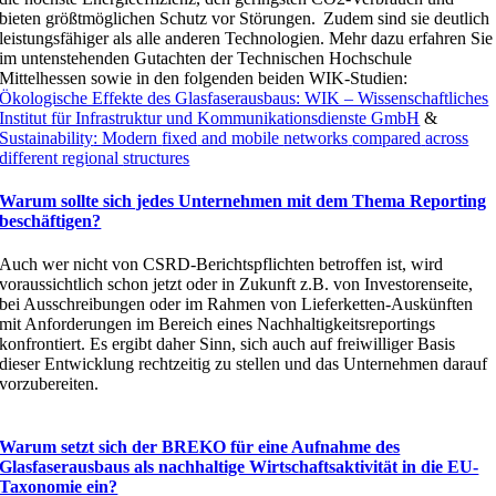
bieten größtmöglichen Schutz vor Störungen. Zudem sind sie deutlich
leistungsfähiger als alle anderen Technologien
.
Mehr dazu erfahren Sie
im untenstehenden Gutachten der Technischen Hochschule
Mittelhessen sowie in den folgenden beiden WIK-Studien:
Ökologische Effekte des Glasfaserausbaus: WIK – Wissenschaftliches
Institut für Infrastruktur und Kommunikationsdienste GmbH
&
Sustainability
: Modern
fixed
and mobile
networks
compared
across
different regional
structures
Warum sollte sich jedes Unternehmen mit dem Thema Reporting
beschäftigen?
Auch wer nicht von CSRD-Berichtspflichten betroffen ist,
wird
voraussichtlich
schon jetzt oder in Zukunft z.B. von Investorenseite,
bei Ausschreibungen oder
im Rahmen von Lieferketten-Auskünften
mit Anforderungen im Bereich eines
Nachhaltigkeitsreportings
konfrontiert. Es ergibt daher Sinn, sich auch auf freiwilliger Basis
dieser Entwicklung rechtzeitig zu stellen und das Unternehmen darauf
vorzubereiten.
Warum setzt sich der BREKO für eine Aufnahme des
Glasfaserausbaus als nachhaltige Wirtschaftsaktivität in die EU-
Taxonomie ein?