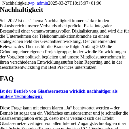
Nachhaltigkeit
wp_admin
2025-03-27T18:15:07+01:00
Nachhaltigkeit
Seit 2022 ist das Thema Nachhaltigkeit immer stärker in den
Fokusbereich unserer Verbandsarbeit gerückt. Es ist integraler
Bestandteil einer verantwortungsvollen Digitalisierung und wird die fü
die Unternehmen der Telekommunikationsbranche zu einem
strategischen Feld der Geschäftsentwicklung. Der zunehmenden
Relevanz des Themas für die Branche folgte Anfang 2023 die
Gründung einer eigenen Projektgruppe, in der wir die Entwicklungen
der Vorgaben politisch begleiten und unsere Mitgliedsunternehmen in
ihren verschiedenen Entwicklungsstufen beim Reporting und in der
Geschäftsentwicklung mit Best Practices unterstützen.
FAQ
Ist der Betrieb von Glasfasernetzen wirklich nachhaltiger als
andere Technologien?
Diese Frage kann mit einem klaren „Ja“ beantwortet werden – der
Betrieb ist sogar um ein Vielfaches emissionsärmer und je schneller die
Glasfasermigration erfolgt, desto mehr verstärkt sich der Effekt
.
Glasfasernetze
verfügen von allen Internet-Zugangstechnologien über
die höchste Energieeffizienz, den geringsten CO2-Verbrauch und