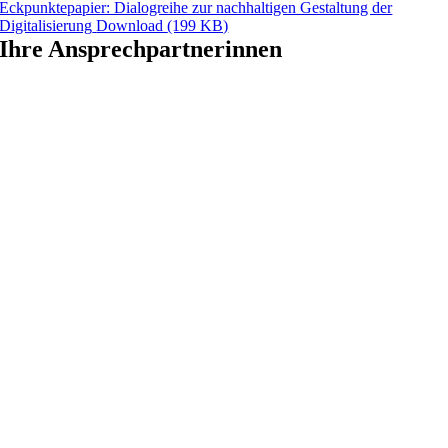
Eckpunktepapier: Dialogreihe zur nachhaltigen Gestaltung der
Digitalisierung
Download
(199 KB)
Ihre Ansprechpartnerinnen