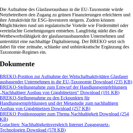
Die Aufnahme
des Glasfaserausbaus
in die
EU-Taxonomie
würde
Netzbetreibern den Zugang zu
grünen Finanzierungen
erleichtern und
ihre Attraktivität für ESG-Investoren steigern. Zudem
können
Möglichkeiten rund um
regulatorische Vorteile wie Fördermittel oder
vereinfachte Genehmigungen
entstehen
. Langfristig stärkt dies
die
Wettbewerbsfähigkeit
der
glasfaserausbauenden
Unternehmen
und
unterstützt eine nachhaltige Digitalisierung.
Der BREKO setzt sich
dabei für eine zeitnahe, schlanke und unbürokratische Ergänzung des
Taxonomie-Regimes ein.
Dokumente
BREKO-Position zur Aufnahme der Wirtschaftsaktivitäten Glasfaser
ausbauender Unternehmen in die EU-Taxonomie
Download
(235 KB)
BREKO-Stellungnahme zum Entwurf der Handlungsempfehlungen
„Nachhaltiger Ausbau von Gigabitnetzen“
Download
(191 KB)
BREKO-Stellungnahme zu den Eckpunkten für
Handlungsempfehlungen und der Metastudie zum nachhaltigen
Ausbau von Gigabitnetzen
Download
(257 KB)
BREKO Positionspapier zum Thema Nachhaltigkeit
Download
(254
KB)
Gutachten: Nachhaltigkeitsvergleich Internet Zugangsnetz-
Technologien
Download
(578 KB)