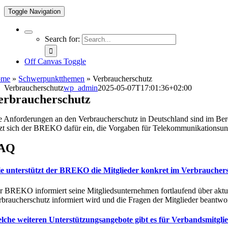
Toggle Navigation
Search for:
Off Canvas Toggle
ome
»
Schwerpunktthemen
»
Verbraucherschutz
Verbraucherschutz
wp_admin
2025-05-07T17:01:36+02:00
erbraucher­schutz
e Anforderungen
an den
Verbraucherschutz
in
Deutschland
sind im
Ber
zt sich
der BREKO dafür ein,
die Vorgaben für
Telekommunikationsunt
AQ
e unterstützt der BREKO die Mitglieder konkret im Verbraucher
r BREKO informiert seine Mitgliedsunternehmen
fortlaufend über ak
rbraucherschutz
informiert
wird
und
die Fragen der Mitglieder beantwo
lche weiteren Unterstützungsangebote gibt es für Verbandsmitgli