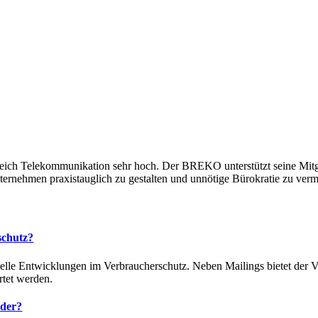
eich
Telekommunikation
sehr hoch.
Der BREKO
unterstützt
seine
Mit
ernehmen praxistauglich zu gestalten und unnötige
Bürokratie zu
verm
schutz?
tuelle Entwicklungen im Verbraucherschutz
. Neben Mailings bietet der
rtet werden.
eder?