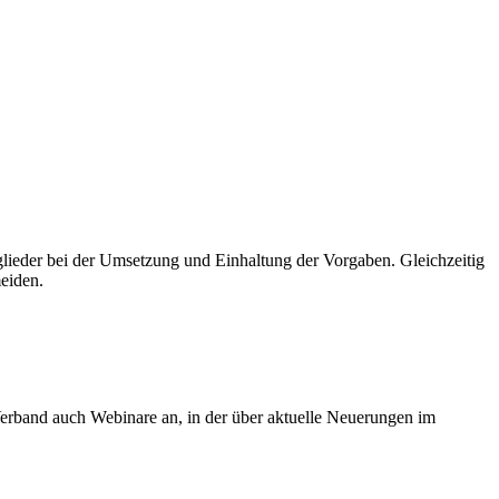
glieder
bei
der
Umsetzung
und
Einhaltung der
Vorgaben.
Gleichzeitig
eiden.
 Verband auch Webinare
an, in de
r über aktuelle Neuerungen im