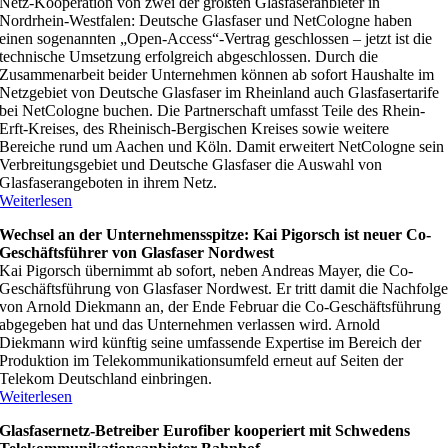
Netz-Kooperation von zwei der größten Glasfaseranbieter in
Nordrhein-Westfalen: Deutsche Glasfaser und NetCologne haben
einen sogenannten „Open-Access“-Vertrag geschlossen – jetzt ist die
technische Umsetzung erfolgreich abgeschlossen. Durch die
Zusammenarbeit beider Unternehmen können ab sofort Haushalte im
Netzgebiet von Deutsche Glasfaser im Rheinland auch Glasfasertarife
bei NetCologne buchen. Die Partnerschaft umfasst Teile des Rhein-
Erft-Kreises, des Rheinisch-Bergischen Kreises sowie weitere
Bereiche rund um Aachen und Köln. Damit erweitert NetCologne sein
Verbreitungsgebiet und Deutsche Glasfaser die Auswahl von
Glasfaserangeboten in ihrem Netz.
Weiterlesen
Wechsel an der Unternehmensspitze: Kai Pigorsch ist neuer Co-
Geschäftsführer von Glasfaser Nordwest
Kai Pigorsch übernimmt ab sofort, neben Andreas Mayer, die Co-
Geschäftsführung von Glasfaser Nordwest. Er tritt damit die Nachfolg
von Arnold Diekmann an, der Ende Februar die Co-Geschäftsführung
abgegeben hat und das Unternehmen verlassen wird. Arnold
Diekmann wird künftig seine umfassende Expertise im Bereich der
Produktion im Telekommunikationsumfeld erneut auf Seiten der
Telekom Deutschland einbringen.
Weiterlesen
Glasfasernetz-Betreiber Eurofiber kooperiert mit Schwedens