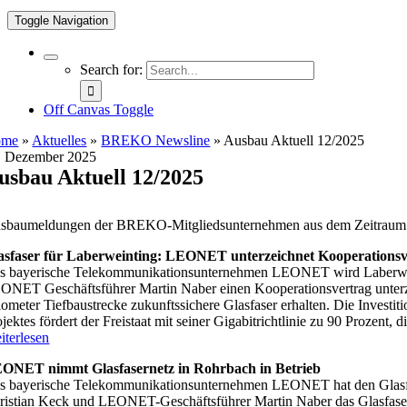
Toggle Navigation
Search for:
Off Canvas Toggle
ome
»
Aktuelles
»
BREKO Newsline
»
Ausbau Aktuell 12/2025
. Dezember 2025
usbau Aktuell 12/2025
sbaumeldungen der BREKO-Mitgliedsunternehmen aus dem Zeitraum 7. 
asfaser für Laberweinting: LEONET unterzeichnet Kooperationsv
s bayerische Telekommunikationsunternehmen LEONET wird Laberweinti
ONET Geschäftsführer Martin Naber einen Kooperationsvertrag unter
lometer Tiefbaustrecke zukunftssichere Glasfaser erhalten. Die Investiti
jektes fördert der Freistaat mit seiner Gigabitrichtlinie zu 90 Prozent,
iterlesen
ONET nimmt Glasfasernetz in Rohrbach in Betrieb
s bayerische Telekommunikationsunternehmen LEONET hat den Glasfas
ristian Keck und LEONET-Geschäftsführer Martin Naber das Glasfasern