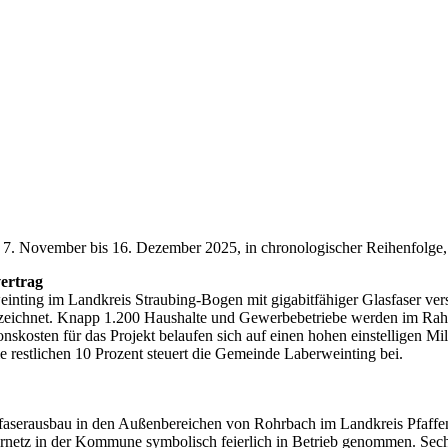
November bis 16. Dezember 2025, in chronologischer Reihenfolge, o
ertrag
ng im Landkreis Straubing-Bogen mit gigabitfähiger Glasfaser vers
zeichnet. Knapp 1.200 Haushalte und Gewerbebetriebe werden im Rah
onskosten für das Projekt belaufen sich auf einen hohen einstelligen Mi
 die restlichen 10 Prozent steuert die Gemeinde Laberweinting bei.
erausbau in den Außenbereichen von Rohrbach im Landkreis Pfaffenh
etz in der Kommune symbolisch feierlich in Betrieb genommen. Sechs 