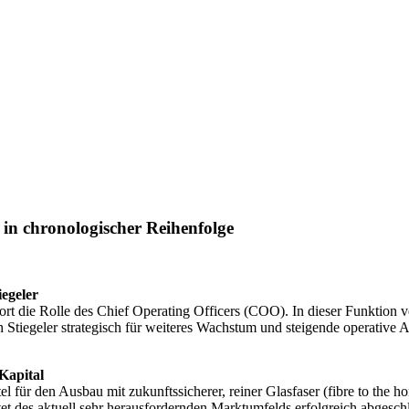
n chronologischer Reihenfolge
iegeler
ort die Rolle des Chief Operating Officers (COO). In dieser Funktion v
h Stiegeler strategisch für weiteres Wachstum und steigende operative 
Kapital
l für den Ausbau mit zukunftssicherer, reiner Glasfaser (fibre to the 
et des aktuell sehr herausfordernden Marktumfelds erfolgreich abgesc