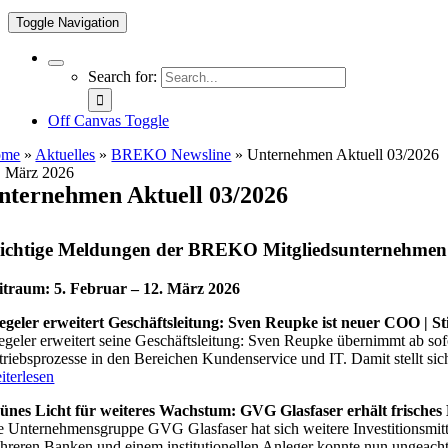
Toggle Navigation
Search for:
Off Canvas Toggle
ome
»
Aktuelles
»
BREKO Newsline
»
Unternehmen Aktuell 03/2026
. März 2026
nternehmen Aktuell 03/2026
chtige Meldungen der BREKO Mitgliedsunternehmen i
itraum: 5. Februar – 12. März 2026
iegeler erweitert Geschäftsleitung: Sven Reupke ist neuer COO | St
iegeler erweitert seine Geschäftsleitung: Sven Reupke übernimmt ab sof
triebsprozesse in den Bereichen Kundenservice und IT. Damit stellt sic
iterlesen
ünes Licht für weiteres Wachstum: GVG Glasfaser erhält frisches 
e Unternehmensgruppe GVG Glasfaser hat sich weitere Investitionsmitte
hreren Banken und einem institutionellen Anleger konnte nun ungeacht