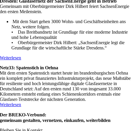
Dresden: Glasfasernetz der SachsenEnergie geht in Betrieb
Gemeinsam mit Oberbürgermeister Dirk Hilbert feiert SachsenEnergie
den ersten Meilenstein.
Mit dem Start gehen 3000 Wohn- und Geschäftseinheiten ans
Netz, weitere folgen.
• Das Breitbandnetz ist Grundlage für eine moderne Industrie
und hohe Lebensqualität
• Oberbürgermeister Dirk Hilbert: „SachsenEnergie legt die
Grundlage für die wirtschaftliche Stärke Dresdens.“
Weiterlesen
Netz33: Spatenstich in Oehna
Mit dem ersten Spatenstich startet heute im brandenburgischen Oehna
ein komplett privat finanziertes Infrastrukturprojekt, das neue Maßstäbe
für resiliente und hoch leistungsfähige digitale Glasfasernetze in
Deutschland setzt: Auf den ersten rund 130 von insgesamt 33.000
Kilometern entsteht entlang eines Schienenkorridors erstmals eine
Glasfaser-Teststrecke der nächsten Generation.
Weiterlesen
Der BREKO-Verbund:
gemeinsam gestalten, vernetzen, einkaufen, weiterbilden
Bleiben Sie in Kontakt: