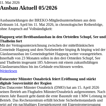
11. Mai 2026
Ausbau Aktuell 05/2026
Ausbaumeldungen der BREKO-Mitgliedsunternehmen aus dem
Zeitraum 14. April bis 11. Mai 2026, in chronologischer Reihenfolge,
ohne Anspruch auf Vollständigkeit:
Happurg setzt Breitbandausbau in den Ortsteilen Schupf, See und
Thalheim fort
Mit der Vertragsunterzeichnung zwischen der mittelfränkischen
Gemeinde Happurg und dem Netzbetreiber bisping & bisping wird der
Glasfaserausbau im Gemeindegebiet Happurg weiter vorangetrieben.
Innerhalb von 23 Monaten sollen in den drei Ortsteilen Schupf, See
und Thalheim insgesamt 185 Adressen mit einem zukunftsfähigen
Glasfaseranschluss bis ins Gebäude erschlossen werden.
Weiterlesen
Datacenter Münster Osnabrück feiert Eröffnung und stärkt
digitale Souveränität der Region
Das Datacenter Münster Osnabrück (DMO) hat am 15. April 2026
seinen Betrieb am Flughafen Münster/Osnabrück aufgenommen. Nach
einem Jahr Bauzeit geht damit die erste Baustufe mit 1 MW Leistung i
Betrieb. Das Rechenzentrum erfüllt höchste Sicherheitsstandards und
setzt auf ein nachhaltiges Energiekonzept mit Eigenstromerzeugung