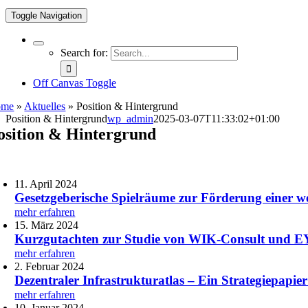
Toggle Navigation
Search for:
Off Canvas Toggle
ome
»
Aktuelles
»
Position & Hintergrund
Position & Hintergrund
wp_admin
2025-03-07T11:33:02+01:00
osition & Hintergrund
11. April 2024
Gesetzgeberische Spielräume zur Förderung einer 
mehr erfahren
15. März 2024
Kurzgutachten zur Studie von WIK-Consult und EY
mehr erfahren
2. Februar 2024
Dezentraler Infrastrukturatlas – Ein Strategiepapie
mehr erfahren
10. Januar 2024