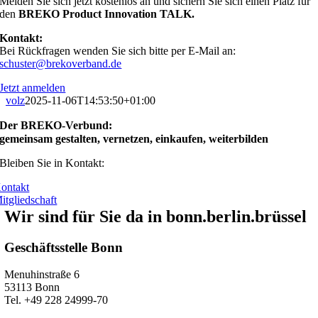
Melden Sie sich jetzt kostenlos an und sichern Sie sich einen Platz für
den
BREKO Product Innovation TALK.
Kontakt:
Bei Rückfragen wenden Sie sich bitte per E-Mail an:
schuster@brekoverband.de
Jetzt anmelden
volz
2025-11-06T14:53:50+01:00
Der BREKO-Verbund:
gemeinsam gestalten, vernetzen, einkaufen, weiterbilden
Bleiben Sie in Kontakt:
ontakt
itgliedschaft
Wir sind für Sie da in bonn.berlin.brüssel
Geschäftsstelle Bonn
Menuhinstraße 6
53113 Bonn
Tel. +49 228 24999-70