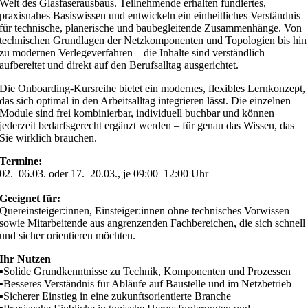
Welt des Glasfaserausbaus. Teilnehmende erhalten fundiertes,
praxisnahes Basiswissen und entwickeln ein einheitliches Verständnis
für technische, planerische und baubegleitende Zusammenhänge. Von
technischen Grundlagen der Netzkomponenten und Topologien bis hin
zu modernen Verlegeverfahren – die Inhalte sind verständlich
aufbereitet und direkt auf den Berufsalltag ausgerichtet.
Die Onboarding-Kursreihe bietet ein modernes, flexibles Lernkonzept,
das sich optimal in den Arbeitsalltag integrieren lässt. Die einzelnen
Module sind frei kombinierbar, individuell buchbar und können
jederzeit bedarfsgerecht ergänzt werden – für genau das Wissen, das
Sie wirklich brauchen.
Termine:
02.–06.03. oder 17.–20.03., je 09:00–12:00 Uhr
Geeignet für:
Quereinsteiger:innen, Einsteiger:innen ohne technisches Vorwissen
sowie Mitarbeitende aus angrenzenden Fachbereichen, die sich schnell
und sicher orientieren möchten.
Ihr Nutzen
▪️Solide Grundkenntnisse zu Technik, Komponenten und Prozessen
▪️Besseres Verständnis für Abläufe auf Baustelle und im Netzbetrieb
▪️Sicherer Einstieg in eine zukunftsorientierte Branche