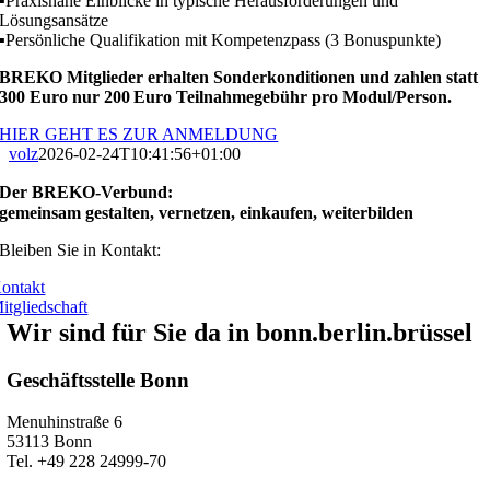
▪️Praxisnahe Einblicke in typische Herausforderungen und
Lösungsansätze
▪️Persönliche Qualifikation mit Kompetenzpass (3 Bonuspunkte)
BREKO Mitglieder erhalten Sonderkonditionen und zahlen statt
300 Euro nur 200 Euro Teilnahmegebühr pro Modul/Person.
HIER GEHT ES ZUR ANMELDUNG
volz
2026-02-24T10:41:56+01:00
Der BREKO-Verbund:
gemeinsam gestalten, vernetzen, einkaufen, weiterbilden
Bleiben Sie in Kontakt:
ontakt
itgliedschaft
Wir sind für Sie da in bonn.berlin.brüssel
Geschäftsstelle Bonn
Menuhinstraße 6
53113 Bonn
Tel. +49 228 24999-70