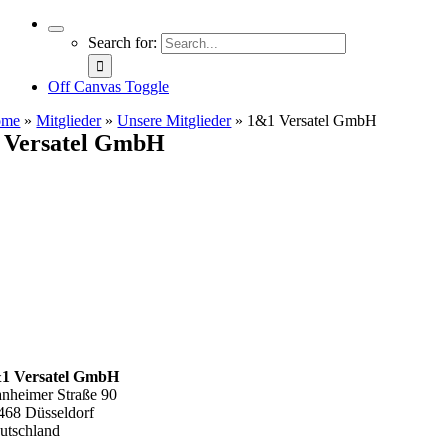
Search for:
Off Canvas Toggle
ome
»
Mitglieder
»
Unsere Mitglieder
»
1&1 Versatel GmbH
 Versatel GmbH
1 Versatel GmbH
nheimer Straße 90
468 Düsseldorf
utschland