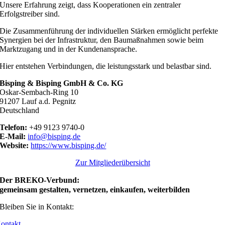
Unsere Erfahrung zeigt, dass Kooperationen ein zentraler
Erfolgstreiber sind.
Die Zusammenführung der individuellen Stärken ermöglicht perfekte
Synergien bei der Infrastruktur, den Baumaßnahmen sowie beim
Marktzugang und in der Kundenansprache.
Hier entstehen Verbindungen, die leistungsstark und belastbar sind.
Bisping & Bisping GmbH & Co. KG
Oskar-Sembach-Ring 10
91207 Lauf a.d. Pegnitz
Deutschland
Telefon:
+49 9123 9740-0
E-Mail:
info@bisping.de
Website:
https://www.bisping.de/
Zur Mitgliederübersicht
Der BREKO-Verbund:
gemeinsam gestalten, vernetzen, einkaufen, weiterbilden
Bleiben Sie in Kontakt:
ontakt