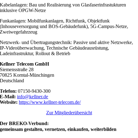
Kabelanlagen: Bau und Realisierung von Glasfaserinfrastukturen
inklusive OPGW-Netze
Funkanlagen: Mobilfunkanlagen, Richtfunk, Objektfunk
(Inhouseversorgung und BOS-Gebäudefunk), 5G-Campus-Netze,
Zweiwegefahrzeug
Netzwerk- und Übertragungstechnik: Passive und aktive Netzwerke,
IP-Videoüberwachung, Technische Gebäudeausrüstung,
Ladeinfrastruktur, Rollout & Betrieb
Kellner Telecom GmbH
Siemensstraße 28
70825 Korntal-Münchingen
Deutschland
Telefon:
07150-9430-300
E-Mail:
info@kellner.de
Website:
https://www.kellner-telecom.de/
Zur Mitgliederübersicht
Der BREKO-Verbund:
gemeinsam gestalten, vernetzen, einkaufen, weiterbilden