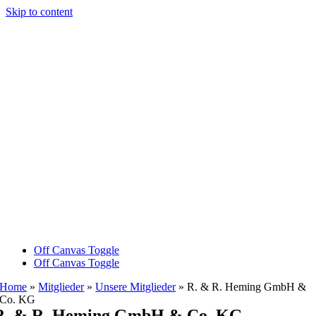
Skip to content
Off Canvas Toggle
Off Canvas Toggle
Home
»
Mitglieder
»
Unsere Mitglieder
»
R. & R. Heming GmbH &
Co. KG
R. & R. Heming GmbH & Co. KG