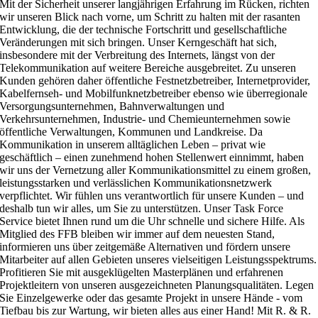
Mit der Sicherheit unserer langjährigen Erfahrung im Rücken, richten
wir unseren Blick nach vorne, um Schritt zu halten mit der rasanten
Entwicklung, die der technische Fortschritt und gesellschaftliche
Veränderungen mit sich bringen. Unser Kerngeschäft hat sich,
insbesondere mit der Verbreitung des Internets, längst von der
Telekommunikation auf weitere Bereiche ausgebreitet. Zu unseren
Kunden gehören daher öffentliche Festnetzbetreiber, Internetprovider,
Kabelfernseh- und Mobilfunknetzbetreiber ebenso wie überregionale
Versorgungsunternehmen, Bahnverwaltungen und
Verkehrsunternehmen, Industrie- und Chemieunternehmen sowie
öffentliche Verwaltungen, Kommunen und Landkreise. Da
Kommunikation in unserem alltäglichen Leben – privat wie
geschäftlich – einen zunehmend hohen Stellenwert einnimmt, haben
wir uns der Vernetzung aller Kommunikationsmittel zu einem großen,
leistungsstarken und verlässlichen Kommunikationsnetzwerk
verpflichtet. Wir fühlen uns verantwortlich für unsere Kunden – und
deshalb tun wir alles, um Sie zu unterstützen. Unser Task Force
Service bietet Ihnen rund um die Uhr schnelle und sichere Hilfe. Als
Mitglied des FFB bleiben wir immer auf dem neuesten Stand,
informieren uns über zeitgemäße Alternativen und fördern unsere
Mitarbeiter auf allen Gebieten unseres vielseitigen Leistungsspektrums.
Profitieren Sie mit ausgeklügelten Masterplänen und erfahrenen
Projektleitern von unseren ausgezeichneten Planungsqualitäten. Legen
Sie Einzelgewerke oder das gesamte Projekt in unsere Hände - vom
Tiefbau bis zur Wartung, wir bieten alles aus einer Hand! Mit R. & R.