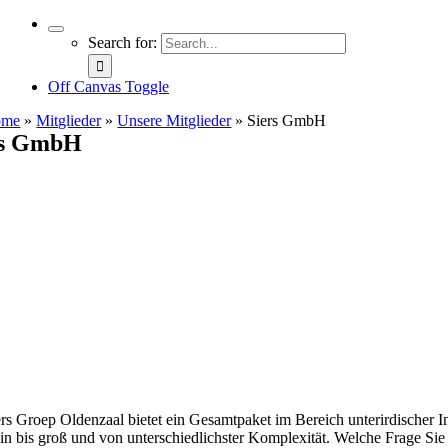
Search for:
Off Canvas Toggle
ome
»
Mitglieder
»
Unsere Mitglieder
»
Siers GmbH
rs GmbH
ers Groep Oldenzaal bietet ein Gesamtpaket im Bereich unterirdischer
ein bis groß und von unterschiedlichster Komplexität. Welche Frage Sie