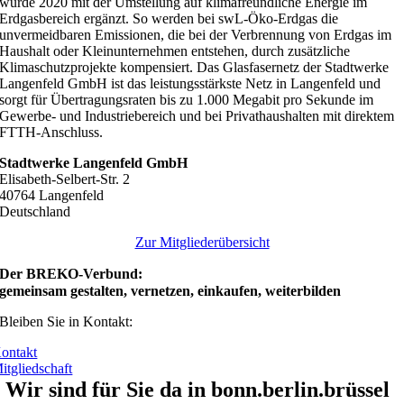
wurde 2020 mit der Umstellung auf klimafreundliche Energie im
Erdgasbereich ergänzt. So werden bei swL-Öko-Erdgas die
unvermeidbaren Emissionen, die bei der Verbrennung von Erdgas im
Haushalt oder Kleinunternehmen entstehen, durch zusätzliche
Klimaschutzprojekte kompensiert. Das Glasfasernetz der Stadtwerke
Langenfeld GmbH ist das leistungsstärkste Netz in Langenfeld und
sorgt für Übertragungsraten bis zu 1.000 Megabit pro Sekunde im
Gewerbe- und Industriebereich und bei Privathaushalten mit direktem
FTTH-Anschluss.
Stadtwerke Langenfeld GmbH
Elisabeth-Selbert-Str. 2
40764 Langenfeld
Deutschland
Zur Mitgliederübersicht
Der BREKO-Verbund:
gemeinsam gestalten, vernetzen, einkaufen, weiterbilden
Bleiben Sie in Kontakt:
ontakt
itgliedschaft
Wir sind für Sie da in bonn.berlin.brüssel