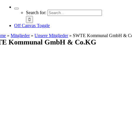
Search for:
Off Canvas Toggle
ome
»
Mitglieder
»
Unsere Mitglieder
»
SWTE Kommunal GmbH & C
E Kommunal GmbH & Co.KG