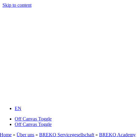
Skip to content
EN
Off Canvas Toggle
Off Canvas Toggle
Home
»
Über uns
»
BREKO Servicegesellschaft
»
BREKO Academy