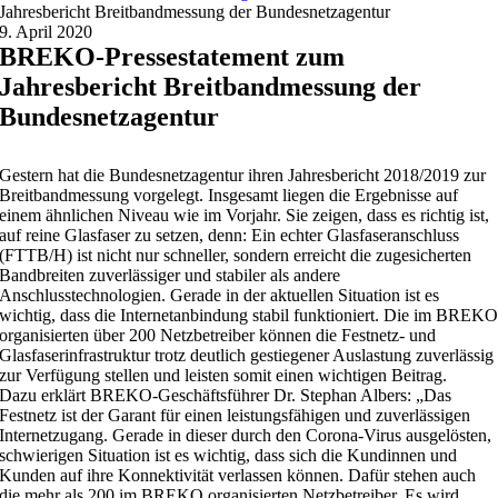
Jahresbericht Breitbandmessung der Bundesnetzagentur
9. April 2020
BREKO-Pressestatement zum
Jahresbericht Breitbandmessung der
Bundesnetzagentur
Gestern hat die Bundesnetzagentur ihren Jahresbericht 2018/2019 zur
Breitbandmessung vorgelegt. Insgesamt liegen die Ergebnisse auf
einem ähnlichen Niveau wie im Vorjahr. Sie zeigen, dass es richtig ist,
auf reine Glasfaser zu setzen, denn: Ein echter Glasfaseranschluss
(FTTB/H) ist nicht nur schneller, sondern erreicht die zugesicherten
Bandbreiten zuverlässiger und stabiler als andere
Anschlusstechnologien. Gerade in der aktuellen Situation ist es
wichtig, dass die Internetanbindung stabil funktioniert. Die im BREK
organisierten über 200 Netzbetreiber können die Festnetz- und
Glasfaserinfrastruktur trotz deutlich gestiegener Auslastung zuverlässig
zur Verfügung stellen und leisten somit einen wichtigen Beitrag.
Dazu erklärt BREKO-Geschäftsführer Dr. Stephan Albers: „Das
Festnetz ist der Garant für einen leistungsfähigen und zuverlässigen
Internetzugang. Gerade in dieser durch den Corona-Virus ausgelösten,
schwierigen Situation ist es wichtig, dass sich die Kundinnen und
Kunden auf ihre Konnektivität verlassen können. Dafür stehen auch
die mehr als 200 im BREKO organisierten Netzbetreiber. Es wird