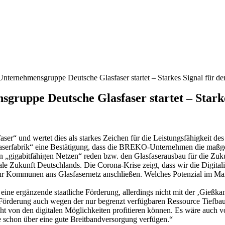
ernehmensgruppe Deutsche Glasfaser startet – Starkes Signal für de
uppe Deutsche Glasfaser startet – Starkes
“ und wertet dies als starkes Zeichen für die Leistungsfähigkeit de
asfaserfabrik“ eine Bestätigung, dass die BREKO-Unternehmen die maßg
 „gigabitfähigen Netzen“ reden bzw. den Glasfaserausbau für die Zu
tale Zukunft Deutschlands. Die Corona-Krise zeigt, dass wir die Digita
ehr Kommunen ans Glasfasernetz anschließen. Welches Potenzial im Mar
r eine ergänzende staatliche Förderung, allerdings nicht mit der ‚Gieß
he Förderung auch wegen der nur begrenzt verfügbaren Ressource Tiefb
ht von den digitalen Möglichkeiten profitieren können. Es wäre auch v
ie schon über eine gute Breitbandversorgung verfügen.“