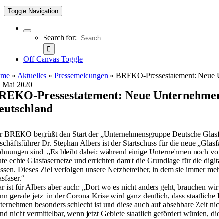
Toggle Navigation
Search for:
Off Canvas Toggle
ome
»
Aktuelles
»
Pressemeldungen
»
BREKO-Pressestatement: Neue Unt
. Mai 2020
REKO-Pressestatement: Neue Unternehmensgr
eutschland
r BREKO begrüßt den Start der „Unternehmensgruppe Deutsche Glasfaser
schäftsführer Dr. Stephan Albers ist der Startschuss für die neue „Gl
hnungen sind. „Es bleibt dabei: während einige Unternehmen noch von
ute echte Glasfasernetze und errichten damit die Grundlage für die digi
ssen. Dieses Ziel verfolgen unsere Netzbetreiber, in dem sie immer m
asfaser.“
ar ist für Albers aber auch: „Dort wo es nicht anders geht, brauchen wi
nn gerade jetzt in der Corona-Krise wird ganz deutlich, dass staatlic
ternehmen besonders schlecht ist und diese auch auf absehbare Zeit nic
nd nicht vermittelbar, wenn jetzt Gebiete staatlich gefördert würden, d