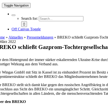
Toggle Navigation
Search for:
Off Canvas Toggle
ome
»
Aktuelles
»
Pressemeldungen
»
BREKO schließt Gazprom-Tochte
 März 2022
REKO schließt Gazprom-Tochtergesellscha
r dem Hintergrund der immer stärker eskalierenden Ukraine-Krise du
fortiger Wirkung aus dem Verband aus.
e Wingas GmbH mit Sitz in Kassel ist zu einhundert Prozent im Besitz d
gentümerstruktur schließt der BREKO das Mitgliedsunternehmen heute
r BREKO stellt sich damit klar gegen den russischen Angriffskrieg in 
sschluss aus Sicht des BREKO ein unumgänglicher Schritt. Gleichzeiti
chtergesellschaften in allen Ländern, die die menschenverachtenden Tat
er den BREKO