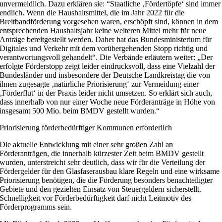
unvermeidlich. Dazu erklären sie: “Staatliche ‚Fördertöpfe‘ sind immer
endlich. Wenn die Haushaltsmittel, die im Jahr 2022 für die
Breitbandförderung vorgesehen waren, erschöpft sind, können in dem
entsprechenden Haushaltsjahr keine weiteren Mittel mehr für neue
Anträge bereitgestellt werden. Daher hat das Bundesministerium für
Digitales und Verkehr mit dem vorübergehenden Stopp richtig und
verantwortungsvoll gehandelt“. Die Verbände erläutern weiter: „Der
erfolgte Förderstopp zeigt leider eindrucksvoll, dass eine Vielzahl der
Bundesländer und insbesondere der Deutsche Landkreistag die von
ihnen zugesagte ‚natürliche Priorisierung‘ zur Vermeidung einer
‚Förderflut‘ in der Praxis leider nicht umsetzen. So erklärt sich auch,
dass innerhalb von nur einer Woche neue Förderanträge in Höhe von
insgesamt 500 Mio. beim BMDV gestellt wurden.“
Priorisierung förderbedürftiger Kommunen erforderlich
Die aktuelle Entwicklung mit einer sehr großen Zahl an
Förderanträgen, die innerhalb kürzester Zeit beim BMDV gestellt
wurden, unterstreicht sehr deutlich, dass wir für die Verteilung der
Fördergelder für den Glasfaserausbau klare Regeln und eine wirksame
Priorisierung benötigen, die die Förderung besonders benachteiligter
Gebiete und den gezielten Einsatz von Steuergeldern sicherstellt.
Schnelligkeit vor Förderbedürftigkeit darf nicht Leitmotiv des
Förderprogramms sein.