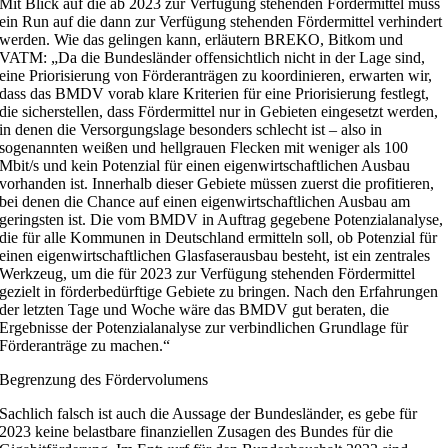
Mit Blick auf die ab 2023 zur Verfügung stehenden Fördermittel muss
ein Run auf die dann zur Verfügung stehenden Fördermittel verhindert
werden. Wie das gelingen kann, erläutern BREKO, Bitkom und
VATM: „Da die Bundesländer offensichtlich nicht in der Lage sind,
eine Priorisierung von Förderanträgen zu koordinieren, erwarten wir,
dass das BMDV vorab klare Kriterien für eine Priorisierung festlegt,
die sicherstellen, dass Fördermittel nur in Gebieten eingesetzt werden,
in denen die Versorgungslage besonders schlecht ist – also in
sogenannten weißen und hellgrauen Flecken mit weniger als 100
Mbit/s und kein Potenzial für einen eigenwirtschaftlichen Ausbau
vorhanden ist. Innerhalb dieser Gebiete müssen zuerst die profitieren,
bei denen die Chance auf einen eigenwirtschaftlichen Ausbau am
geringsten ist. Die vom BMDV in Auftrag gegebene Potenzialanalyse,
die für alle Kommunen in Deutschland ermitteln soll, ob Potenzial für
einen eigenwirtschaftlichen Glasfaserausbau besteht, ist ein zentrales
Werkzeug, um die für 2023 zur Verfügung stehenden Fördermittel
gezielt in förderbedürftige Gebiete zu bringen. Nach den Erfahrungen
der letzten Tage und Woche wäre das BMDV gut beraten, die
Ergebnisse der Potenzialanalyse zur verbindlichen Grundlage für
Förderanträge zu machen.“
Begrenzung des Fördervolumens
Sachlich falsch ist auch die Aussage der Bundesländer, es gebe für
2023 keine belastbare finanziellen Zusagen des Bundes für die