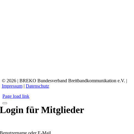
© 2026 | BREKO Bundesverband Breitbandkommunikation e.V. |
Impressum
|
Datenschutz
Page load link
Login für Mitglieder
Benutzername oder E-Mail