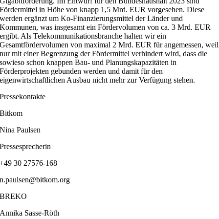
Gigabitförderung. Im Entwurf für den Bundeshaushalt 2023 sind
Fördermittel in Höhe von knapp 1,5 Mrd. EUR vorgesehen. Diese
werden ergänzt um Ko-Finanzierungsmittel der Länder und
Kommunen, was insgesamt ein Fördervolumen von ca. 3 Mrd. EUR
ergibt. Als Telekommunikationsbranche halten wir ein
Gesamtfördervolumen von maximal 2 Mrd. EUR für angemessen, weil
nur mit einer Begrenzung der Fördermittel verhindert wird, dass die
sowieso schon knappen Bau- und Planungskapazitäten in
Förderprojekten gebunden werden und damit für den
eigenwirtschaftlichen Ausbau nicht mehr zur Verfügung stehen.
Pressekontakte
Bitkom
Nina Paulsen
Pressesprecherin
+49 30 27576-168
n.paulsen@bitkom.org
BREKO
Annika Sasse-Röth