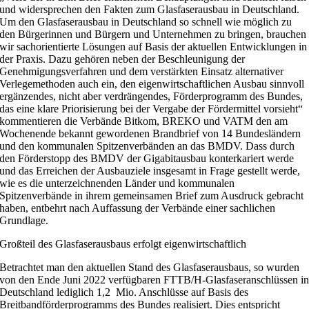
und widersprechen den Fakten zum Glasfaserausbau in Deutschland.
Um den Glasfaserausbau in Deutschland so schnell wie möglich zu
den Bürgerinnen und Bürgern und Unternehmen zu bringen, brauchen
wir sachorientierte Lösungen auf Basis der aktuellen Entwicklungen in
der Praxis. Dazu gehören neben der Beschleunigung der
Genehmigungsverfahren und dem verstärkten Einsatz alternativer
Verlegemethoden auch ein, den eigenwirtschaftlichen Ausbau sinnvoll
ergänzendes, nicht aber verdrängendes, Förderprogramm des Bundes,
das eine klare Priorisierung bei der Vergabe der Fördermittel vorsieht“
kommentieren die Verbände Bitkom, BREKO und VATM den am
Wochenende bekannt gewordenen Brandbrief von 14 Bundesländern
und den kommunalen Spitzenverbänden an das BMDV. Dass durch
den Förderstopp des BMDV der Gigabitausbau konterkariert werde
und das Erreichen der Ausbauziele insgesamt in Frage gestellt werde,
wie es die unterzeichnenden Länder und kommunalen
Spitzenverbände in ihrem gemeinsamen Brief zum Ausdruck gebracht
haben, entbehrt nach Auffassung der Verbände einer sachlichen
Grundlage.
Großteil des Glasfaserausbaus erfolgt eigenwirtschaftlich
Betrachtet man den aktuellen Stand des Glasfaserausbaus, so wurden
von den Ende Juni 2022 verfügbaren FTTB/H-Glasfaseranschlüssen i
Deutschland lediglich 1,2 Mio. Anschlüsse auf Basis des
Breitbandförderprogramms des Bundes realisiert. Dies entspricht