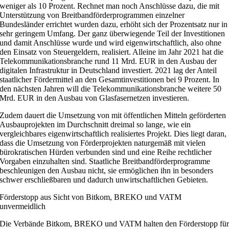
weniger als 10 Prozent. Rechnet man noch Anschlüsse dazu, die mit
Unterstützung von Breitbandförderprogrammen einzelner
Bundesländer errichtet wurden dazu, erhöht sich der Prozentsatz nur in
sehr geringem Umfang. Der ganz überwiegende Teil der Investitionen
und damit Anschlüsse wurde und wird eigenwirtschaftlich, also ohne
den Einsatz von Steuergeldern, realisiert. Alleine im Jahr 2021 hat die
Telekommunikationsbranche rund 11 Mrd. EUR in den Ausbau der
digitalen Infrastruktur in Deutschland investiert. 2021 lag der Anteil
staatlicher Fördermittel an den Gesamtinvestitionen bei 9 Prozent. In
den nächsten Jahren will die Telekommunikationsbranche weitere 50
Mrd. EUR in den Ausbau von Glasfasernetzen investieren.
Zudem dauert die Umsetzung von mit öffentlichen Mitteln geförderten
Ausbauprojekten im Durchschnitt dreimal so lange, wie ein
vergleichbares eigenwirtschaftlich realisiertes Projekt. Dies liegt daran,
dass die Umsetzung von Förderprojekten naturgemäß mit vielen
bürokratischen Hürden verbunden sind und eine Reihe rechtlicher
Vorgaben einzuhalten sind. Staatliche Breitbandförderprogramme
beschleunigen den Ausbau nicht, sie ermöglichen ihn in besonders
schwer erschließbaren und dadurch unwirtschaftlichen Gebieten.
Förderstopp aus Sicht von Bitkom, BREKO und VATM
unvermeidlich
Die Verbände Bitkom, BREKO und VATM halten den Förderstopp fü