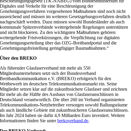
Beschleunigungsgesetz (TK-NABEG) vom Bundesministerium für
Digitales und Verkehr für eine Beschleunigung der
Genehmigungsverfahren vorgesehenen Maßnahmen sind noch nicht
ausreichend und müssen im weiteren Gesetzgebungsverfahren deutlich
nachgeschärft werden. Dazu müssen sowohl Bundesländer als auch
kommunale Spitzenverbände weitergehende Regelungen unterstützen
und nicht blockieren. Zu den wichtigsten Maßnahmen gehören
weitergehende Fristverkürzungen, die Verpflichtung zur digitalen
Genehmigungserteilung über das OZG-Breitbandportal und die
Genehmigungsfreistellung geringfügiger Baumaßnahmen.“
Über den BREKO
Als führender Glasfaserverband mit mehr als 550
Mitgliedsunternehmen setzt sich der Bundesverband
Breitbandkommunikation e.V. (BREKO) erfolgreich für den
Wettbewerb im deutschen Telekommunikationsmarkt ein. Seine
Mitglieder setzen klar auf die zukunftssichere Glasfaser und zeichnen
für mehr als die Hälfte des Ausbaus von Glasfaseranschlüssen in
Deutschland verantwortlich. Die über 260 im Verband organisierten
Telekommunikations-Netzbetreiber versorgen sowohl Ballungsräume
als auch ländliche Gebiete mit zukunftssicheren Glasfaseranschlüssen.
Im Jahr 2024 haben sie dafür 4,9 Milliarden Euro investiert. Weitere
Informationen finden Sie unter
brekoverband.de
.
Der BREKO-Verbund: