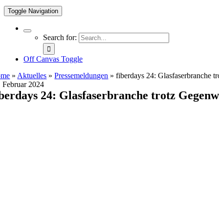
Toggle Navigation
Search for:
Off Canvas Toggle
ome
»
Aktuelles
»
Pressemeldungen
»
fiberdays 24: Glasfaserbranche 
. Februar 2024
iberdays 24: Glasfaserbranche trotz Gegenw