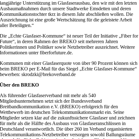
langjährige Unterstützung im Glasfaserausbau, den wir mit den letzten
Ausbaumaßnahmen durch unsere Stadtwerke Emsdetten und deren
Kommunikationstochter tkrz in diesem Jahr abschließen wollen. Die
Auszeichnung ist eine große Wertschätzung für die geleistete Arbeit
aller Beteiligten.“
Die „Echte Glasfaser-Kommune“ ist neuer Teil der Initiative „Fiber for
Future“, in deren Rahmen der BREKO seit mehreren Jahren
Politikerinnen und Politiker sowie Netzbetreiber auszeichnet. Weitere
Informationen unter fiberforfuture.de.
Kommunen mit einer Glasfaserquote von über 90 Prozent können sich
beim BREKO per E-Mail für das Siegel „Echte Glasfaser-Kommune“
bewerben: skrodzki@brekoverband.de
Über den BREKO
Als führender Glasfaserverband mit mehr als 540
Mitgliedsunternehmen setzt sich der Bundesverband
Breitbandkommunikation e.V. (BREKO) erfolgreich für den
Wettbewerb im deutschen Telekommunikationsmarkt ein. Seine
Mitglieder setzen klar auf die zukunftssichere Glasfaser und zeichnen
für mehr als die Hälfte des Ausbaus von Glasfaseranschlüssen in
Deutschland verantwortlich. Die über 260 im Verband organisierten
Telekommunikations-Netzbetreiber versorgen sowohl Ballungsräume