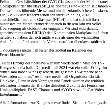
Fellmann, Geschäftsführer der GVG Glasfaser, mit der Marke teranet
Goldsponsor der fiberdays24: „Die fiberdays sind – schon seit Jahren –
Deutschlands führende Messe rund um die zukunftssichere Glasfaser.
Die GVG Glasfaser setzt schon seit ihrer Gründung 2014
ausschließlich auf reine Glasfaser (FTTH) und hat sich mit ihrer
bundesweiten Marke teranet daher auch in diesem Jahr mit voller
Überzeugung als Goldsponsor engagiert. Wir sind stolz darauf,
gemeinsam mit dem BREKO den Kommunalen Markplatz ins Leben
gerufen zu haben, der sich mittlerweile als einer der wichtigsten
Anlaufpunkte für kommunale Vertreter auf den fiberdays etabliert hat.“
TV-Kongress media hall fester Bestandteil im Kalender der
Fernsehbranche
Teil des Erfolgs der fiberdays war zum wiederholten Male der TV-
Kongress media hall. „Die media hall 2024 war ein voller Erfolg. Im
dritten Jahr haben wir es geschafft, die gesamte TV-Branche nach
Wiesbaden zu holen,“ resümierte media hall Organisator Christian
Heinkele. „Denn in den Vorträgen und Panels wurden die wirklich
relevanten Themen der Branche diskutiert: Zukunft des Fernsehens,
Umlagefähigkeit, FAST Channels und AVOD sowie In-Car Video
Entertainment.“
Alle Informationen zur Kongressmesse finden Sie unter fiberdays.de.