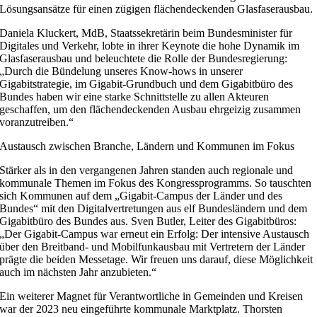
Lösungsansätze für einen zügigen flächendeckenden Glasfaserausbau.
Daniela Kluckert, MdB, Staatssekretärin beim Bundesminister für
Digitales und Verkehr, lobte in ihrer Keynote die hohe Dynamik im
Glasfaserausbau und beleuchtete die Rolle der Bundesregierung:
„Durch die Bündelung unseres Know-hows in unserer
Gigabitstrategie, im Gigabit-Grundbuch und dem Gigabitbüro des
Bundes haben wir eine starke Schnittstelle zu allen Akteuren
geschaffen, um den flächendeckenden Ausbau ehrgeizig zusammen
voranzutreiben.“
Austausch zwischen Branche, Ländern und Kommunen im Fokus
Stärker als in den vergangenen Jahren standen auch regionale und
kommunale Themen im Fokus des Kongressprogramms. So tauschten
sich Kommunen auf dem „Gigabit-Campus der Länder und des
Bundes“ mit den Digitalvertretungen aus elf Bundesländern und dem
Gigabitbüro des Bundes aus. Sven Butler, Leiter des Gigabitbüros:
„Der Gigabit-Campus war erneut ein Erfolg: Der intensive Austausch
über den Breitband- und Mobilfunkausbau mit Vertretern der Länder
prägte die beiden Messetage. Wir freuen uns darauf, diese Möglichkeit
auch im nächsten Jahr anzubieten.“
Ein weiterer Magnet für Verantwortliche in Gemeinden und Kreisen
war der 2023 neu eingeführte kommunale Marktplatz. Thorsten