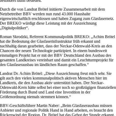
besonders dünn besiedelt.
Durch die von Landrat Brötel initiierte Zusammenarbeit mit dem
Netzbetreiber BBV werden nun rund 43.000 Haushalte
eigenwirtschaftlich erschlossen und haben Zugang zum Glasfasernetz.
Der BREKO würdigt diese Leistung mit der Auszeichnung
„Digitalpolitiker“.
Roman Skrodzki, Referent Kommunalpolitik BREKO: „Achim Brötel
hat die Bedeutung der Glasfaserinfrastruktur früh erkannt und
nachhaltig daran gearbeitet, dass der Neckar-Odenwald-Kreis an den
Chancen der neuen Technologie partizipiert. In einem bundesweit
einmaligen Projekt hat er mit der BBV Deutschland den Ausbau des
gesamten Landkreises vereinbart und damit ein Leuchtturmprojekt für
den Glasfaserausbau im ländlichen Raum geschaffen.“
Landrat Dr. Achim Brötel: „Diese Auszeichnung freut mich sehr. Sie
gilt auch den vielen kommunalpolitisch aktiven Menschen hier im
Landkreis, die den Ausbau aktiv unterstützt haben. Der Neckar-
Odenwald-Kreis hätte selbst bei einer noch so großzügigen finanzielle
Förderung durch Bund und Land eine Investition in der
Größenordnung niemals stemmen können.“
BBV-Geschäftsführer Martin Naber: „Beim Glasfaserausbau müssen
Anbieter und regionale Politik Hand in Hand arbeiten, es braucht den
Rückenwind der Region. Dr. Brötel hat das Gebot der Stunde erkannt.