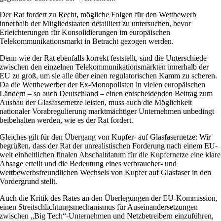
Der Rat fordert zu Recht, mögliche Folgen für den Wettbewerb
innerhalb der Mitgliedstaaten detailliert zu untersuchen, bevor
Erleichterungen für Konsolidierungen im europäischen
Telekommunikationsmarkt in Betracht gezogen werden.
Denn wie der Rat ebenfalls korrekt feststellt, sind die Unterschiede
zwischen den einzelnen Telekommunikationsmärkten innerhalb der
EU zu groß, um sie alle über einen regulatorischen Kamm zu scheren.
Da die Wettbewerber der Ex-Monopolisten in vielen europäischen
Ländern – so auch Deutschland – einen entscheidenden Beitrag zum
Ausbau der Glasfasernetze leisten, muss auch die Möglichkeit
nationaler Vorabregulierung marktmächtiger Unternehmen unbedingt
beibehalten werden, wie es der Rat fordert.
Gleiches gilt für den Übergang von Kupfer- auf Glasfasernetze: Wir
begrüßen, dass der Rat der unrealistischen Forderung nach einem EU-
weit einheitlichen finalen Abschaltdatum für die Kupfernetze eine klare
Absage erteilt und die Bedeutung eines verbraucher- und
wettbewerbsfreundlichen Wechsels von Kupfer auf Glasfaser in den
Vordergrund stellt.
Auch die Kritik des Rates an den Überlegungen der EU-Kommission,
einen Streitschlichtungsmechanismus für Auseinandersetzungen
zwischen „Big Tech“-Unternehmen und Netzbetreibern einzuführen,