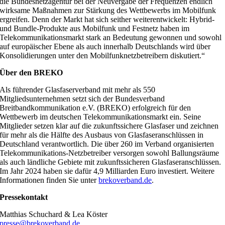
die Bundesnetzagentur bei der Neuvergabe der Frequenzen endlich
wirksame Maßnahmen zur Stärkung des Wettbewerbs im Mobilfunk
ergreifen. Denn der Markt hat sich seither weiterentwickelt: Hybrid-
und Bundle-Produkte aus Mobilfunk und Festnetz haben im
Telekommunikationsmarkt stark an Bedeutung gewonnen und sowohl
auf europäischer Ebene als auch innerhalb Deutschlands wird über
Konsolidierungen unter den Mobilfunknetzbetreibern diskutiert.“
Über den BREKO
Als führender Glasfaserverband mit mehr als 550
Mitgliedsunternehmen setzt sich der Bundesverband
Breitbandkommunikation e.V. (BREKO) erfolgreich für den
Wettbewerb im deutschen Telekommunikationsmarkt ein. Seine
Mitglieder setzen klar auf die zukunftssichere Glasfaser und zeichnen
für mehr als die Hälfte des Ausbaus von Glasfaseranschlüssen in
Deutschland verantwortlich. Die über 260 im Verband organisierten
Telekommunikations-Netzbetreiber versorgen sowohl Ballungsräume
als auch ländliche Gebiete mit zukunftssicheren Glasfaseranschlüssen.
Im Jahr 2024 haben sie dafür 4,9 Milliarden Euro investiert. Weitere
Informationen finden Sie unter
brekoverband.de
.
Pressekontakt
Matthias Schuchard & Lea Köster
presse@brekoverband.de