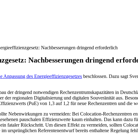
gieeffizienzgesetz: Nachbesserungen dringend erforderlich
zgesetz: Nachbesserungen dringend erforde
ne Anpassung des Energieeffizienzgesetzes
beschlossen. Dazu sagt Sve
bau der dringend notwendigen Rechenzentrumskapazitäten in Deutschla
 der regionalen Digitalisierung und digitalen Souveränität aus. Besonde
Effizienzwerts (PuE) von 1,3 auf 1,2 für neue Rechenzentren und die w
te Nebenwirkungen zu vermeiden: Bei Colocation-Rechenzentren entsc
gesehenen pauschalen Effizienzwerte kaum einhalten. Das kann dazu füh
 ein fataler Rückschritt. Um diesen Effekt zu vermeiden, sollten Coloc
 im ursprünglichen Referentenentwurf bereits enthaltene Regelung fehl