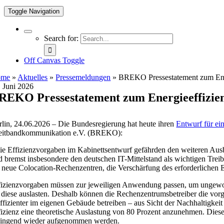
Toggle Navigation
Search for:
Off Canvas Toggle
ome
»
Aktuelles
»
Pressemeldungen
»
BREKO Pressestatement zum Ener
. Juni 2026
REKO Pressestatement zum Energieeffizien
rlin, 24.06.2026 – Die Bundesregierung hat heute ihren
Entwurf für ei
eitbandkommunikation e.V. (BREKO):
ie Effizienzvorgaben im Kabinettsentwurf gefährden den weiteren Aus
d bremst insbesondere den deutschen IT-Mittelstand als wichtigen Treiber
r neue Colocation-Rechenzentren, die Verschärfung des erforderlichen 
fizienzvorgaben müssen zur jeweiligen Anwendung passen, um ungewoll
e diese auslasten. Deshalb können die Rechenzentrumsbetreiber die vor
effizienter im eigenen Gebäude betreiben – aus Sicht der Nachhaltigkeit
fizienz eine theoretische Auslastung von 80 Prozent anzunehmen. Diese
ingend wieder aufgenommen werden.