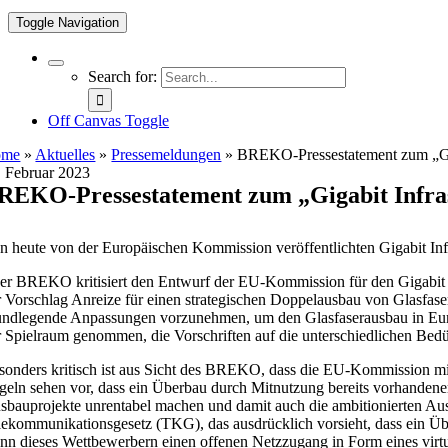
Toggle Navigation
Search for:
Off Canvas Toggle
ome
»
Aktuelles
»
Pressemeldungen
»
BREKO-Pressestatement zum „Gig
. Februar 2023
REKO-Pressestatement zum „Gigabit Infra
n heute von der Europäischen Kommission veröffentlichten Gigabit I
er BREKO kritisiert den Entwurf der EU-Kommission für den Gigabit Inf
r Vorschlag Anreize für einen strategischen Doppelausbau von Glasfas
undlegende Anpassungen vorzunehmen, um den Glasfaserausbau in Europa
r Spielraum genommen, die Vorschriften auf die unterschiedlichen Bedü
sonders kritisch ist aus Sicht des BREKO, dass die EU-Kommission mit
geln sehen vor, dass ein Überbau durch Mitnutzung bereits vorhandener
sbauprojekte unrentabel machen und damit auch die ambitionierten Au
lekommunikationsgesetz (TKG), das ausdrücklich vorsieht, dass ein Ü
nn dieses Wettbewerbern einen offenen Netzzugang in Form eines virtue