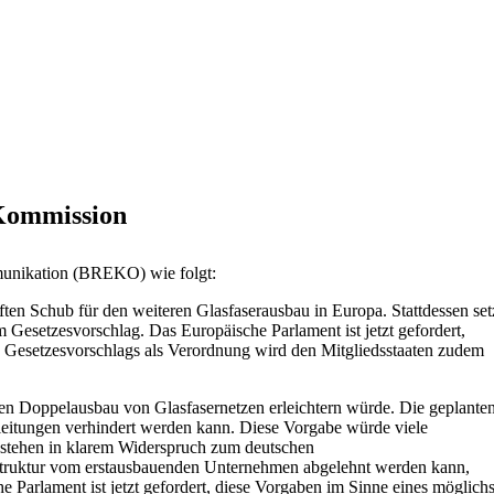
 Kommission
munikation (BREKO) wie folgt:
ten Schub für den weiteren Glasfaserausbau in Europa. Stattdessen set
esetzesvorschlag. Das Europäische Parlament ist jetzt gefordert,
s Gesetzesvorschlags als Verordnung wird den Mitgliedsstaaten zudem
en Doppelausbau von Glasfasernetzen erleichtern würde. Die geplante
rleitungen verhindert werden kann. Diese Vorgabe würde viele
 stehen in klarem Widerspruch zum deutschen
astruktur vom erstausbauenden Unternehmen abgelehnt werden kann,
Parlament ist jetzt gefordert, diese Vorgaben im Sinne eines möglichs