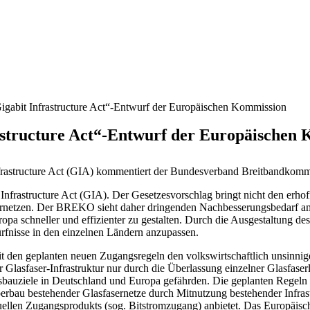
abit Infrastructure Act“-Entwurf der Europäischen Kommission
structure Act“-Entwurf der Europäischen
nfrastructure Act (GIA) kommentiert der Bundesverband Breitbandkom
rastructure Act (GIA). Der Gesetzesvorschlag bringt nicht den erhoff
ernetzen. Der BREKO sieht daher dringenden Nachbesserungsbedarf am G
 schneller und effizienter zu gestalten. Durch die Ausgestaltung de
rfnisse in den einzelnen Ländern anzupassen.
 den geplanten neuen Zugangsregeln den volkswirtschaftlich unsinnig
 Glasfaser-Infrastruktur nur durch die Überlassung einzelner Glasfase
sbauziele in Deutschland und Europa gefährden. Die geplanten Regeln
berbau bestehender Glasfasernetze durch Mitnutzung bestehender Infr
llen Zugangsprodukts (sog. Bitstromzugang) anbietet. Das Europäische 